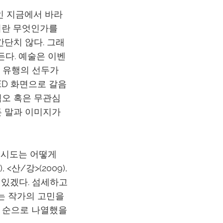
인 지금에서 바라
이란 무엇인가를
간단치 않다. 그래
든다. 예술은 이벤
 유행의 선두가
ED 화면으로 갈음
혐오 혹은 무관심
든 말과 이미지가
 시도는 어떻게
<산/강>(2009),
도 있겠다. 섬세하고
는 작가의 고민을
간 순으로 나열했을