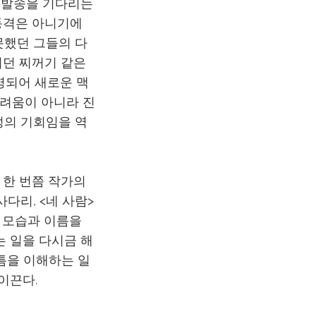
 발송을 기다리는
동격은 아니기에
못했던 그들의 다
되던 찌꺼기 같은
명되어 새로운 맥
두려움이 아니라 진
성의 기회임을 역
 한 번쯤 작가의
사다리, <네 사람>
른 모습과 이름을
는 일을 다시금 해
 틈을 이해하는 일
이끈다.