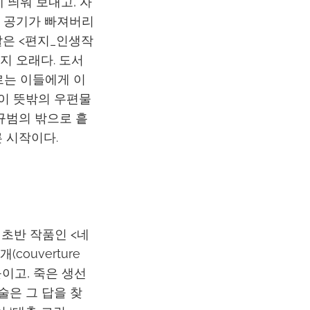
 띄워 보내고, 자
세 공기가 빠져버리
찰은 <편지_인생작
지 오래다. 도서
르는 이들에게 이
 이 뜻밖의 우편물
규범의 밖으로 흩
 시작이다.
 초반 작품인 <네
ouverture
붙이고, 죽은 생선
술은 그 답을 찾