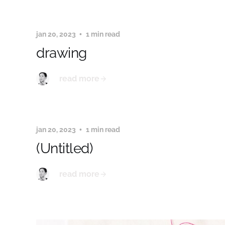
jan 20, 2023
1 min read
drawing
read more
jan 20, 2023
1 min read
(Untitled)
read more