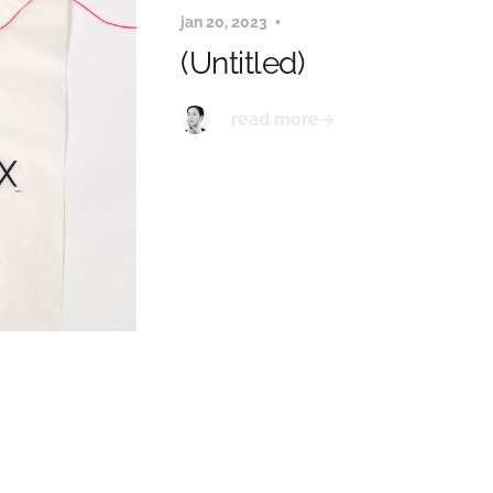
jan 20, 2023
(Untitled)
read more