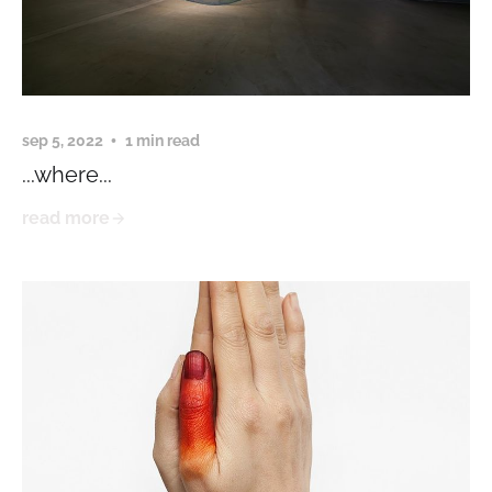
sep 5, 2022
1 min read
...where...
read more